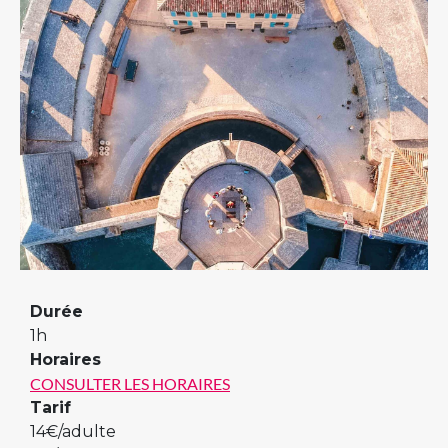
Previous
Next
Durée
1h
Horaires
CONSULTER LES HORAIRES
Tarif
14€/adulte